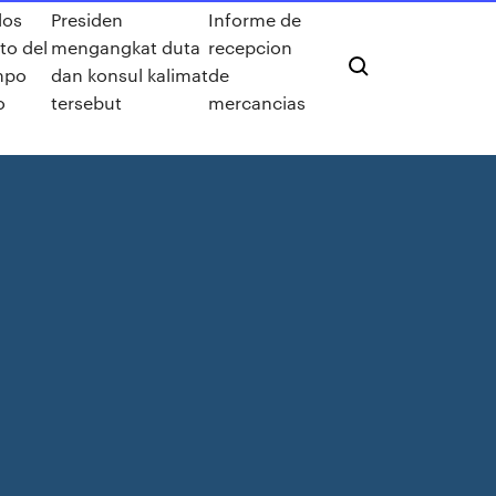
los
Presiden
Informe de
to del
mengangkat duta
recepcion
mpo
dan konsul kalimat
de
o
tersebut
mercancias