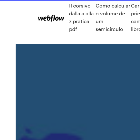
Il corsivo
Como calcular
Car
dalla a alla
o volume de
prie
z pratica
um
ca
pdf
semicírculo
libr