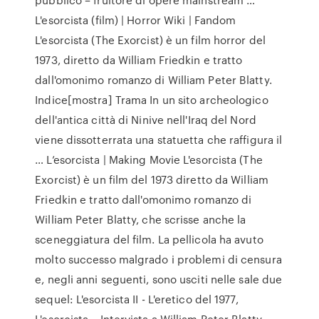
L'esorcista (film) | Horror Wiki | Fandom
L'esorcista (The Exorcist) è un film horror del
1973, diretto da William Friedkin e tratto
dall'omonimo romanzo di William Peter Blatty.
Indice[mostra] Trama In un sito archeologico
dell'antica città di Ninive nell'Iraq del Nord
viene dissotterrata una statuetta che raffigura il
… L’esorcista | Making Movie L'esorcista (The
Exorcist) è un film del 1973 diretto da William
Friedkin e tratto dall'omonimo romanzo di
William Peter Blatty, che scrisse anche la
sceneggiatura del film. La pellicola ha avuto
molto successo malgrado i problemi di censura
e, negli anni seguenti, sono usciti nelle sale due
sequel: L'esorcista II - L'eretico del 1977,
L'esorcista… Intervista a William Peter Blatty -